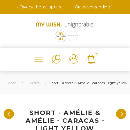
• Diverse betaalopties
• Gratis verzending *
(0)
Home
/
Shorts
/
Short - Amélie & Amélie - caracas - light yellow
SHORT - AMÉLIE &
AMÉLIE - CARACAS -
LIGHT YELLOW