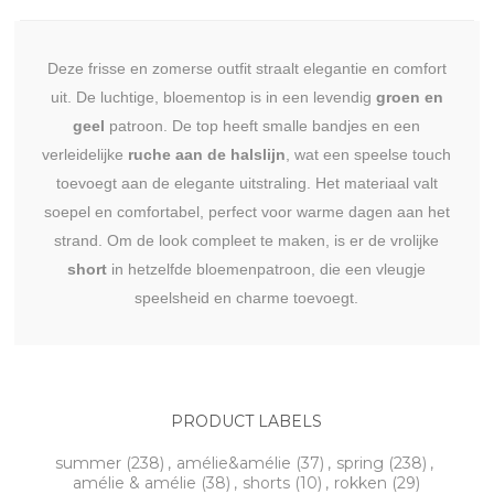
Deze frisse en zomerse outfit straalt elegantie en comfort
uit. De luchtige, bloementop is in een levendig
groen en
geel
patroon. De top heeft smalle bandjes en een
verleidelijke
ruche aan de halslijn
, wat een speelse touch
toevoegt aan de elegante uitstraling. Het materiaal valt
soepel en comfortabel, perfect voor warme dagen aan het
strand. Om de look compleet te maken, is er de vrolijke
short
in hetzelfde bloemenpatroon, die een vleugje
speelsheid en charme toevoegt.
PRODUCT LABELS
summer
(238)
,
amélie&amélie
(37)
,
spring
(238)
,
amélie & amélie
(38)
,
shorts
(10)
,
rokken
(29)