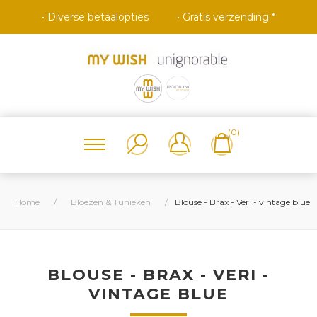
• Diverse betaalopties
• Gratis verzending *
(0)
Home
/
Bloezen & Tunieken
/
Blouse - Brax - Veri - vintage blue
BLOUSE - BRAX - VERI -
VINTAGE BLUE