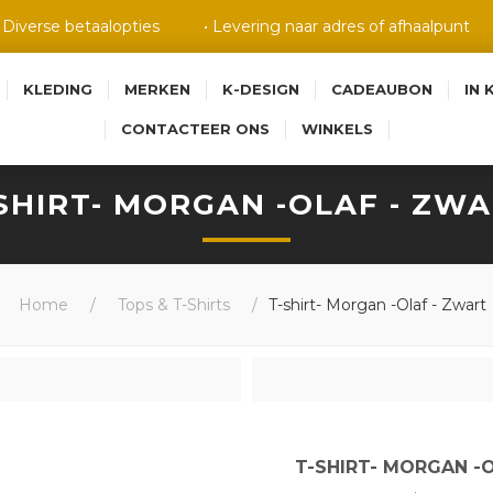
• Diverse betaalopties
• Levering naar adres of afhaalpunt
KLEDING
MERKEN
K-DESIGN
CADEAUBON
IN 
CONTACTEER ONS
WINKELS
SHIRT- MORGAN -OLAF - ZW
Home
/
Tops & T-Shirts
/
T-shirt- Morgan -Olaf - Zwart
T-SHIRT- MORGAN -