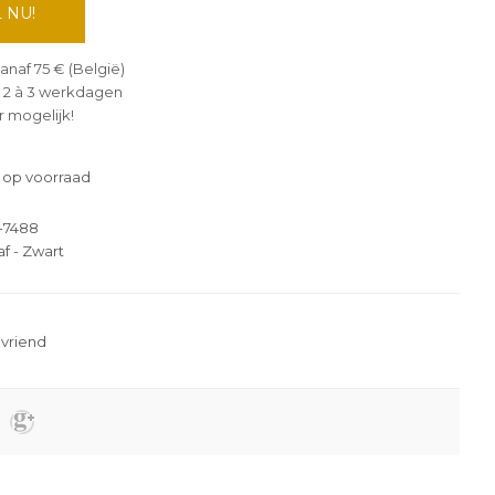
 NU!
anaf 75 € (België)
 2 à 3 werkdagen
 mogelijk!
 op voorraad
-7488
af - Zwart