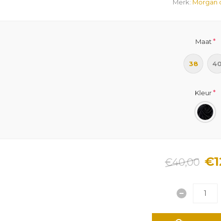
Merk:
Morgan d
*
Maat
38
4
*
Kleur
€1
€40,00