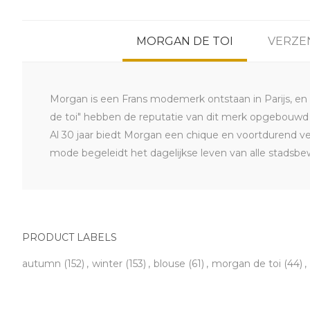
MORGAN DE TOI
VERZE
Morgan is een Frans modemerk ontstaan in Parijs, en
de toi" hebben de reputatie van dit merk opgebouwd vo
Al 30 jaar biedt Morgan een chique en voortdurend ve
mode begeleidt het dagelijkse leven van alle stadsbew
PRODUCT LABELS
autumn
(152)
,
winter
(153)
,
blouse
(61)
,
morgan de toi
(44)
,