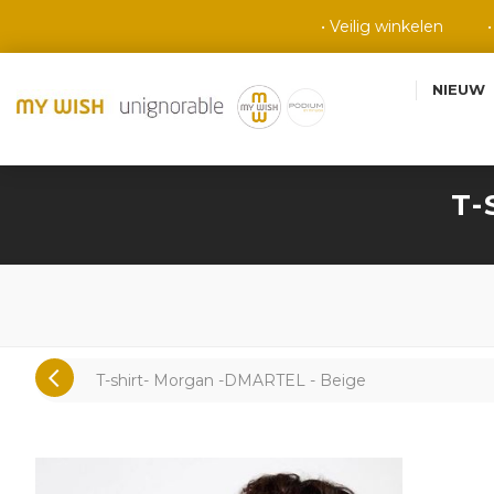
• Veilig winkelen
NIEUW
T-
T-shirt- Morgan -DMARTEL - Beige