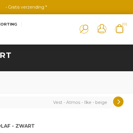
• Gratis verzending *
KORTING
(0)
ART
Vest - Atmos - Ilke - beige
OLAF - ZWART