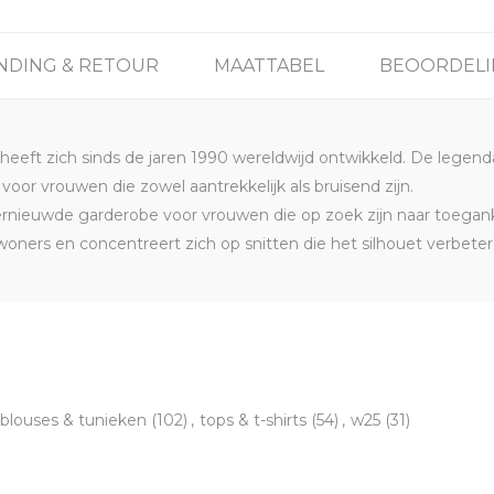
NDING & RETOUR
MAATTABEL
BEOORDEL
 heeft zich sinds de jaren 1990 wereldwijd ontwikkeld. De lege
or vrouwen die zowel aantrekkelijk als bruisend zijn.
rnieuwde garderobe voor vrouwen die op zoek zijn naar toeganke
oners en concentreert zich op snitten die het silhouet verbeter
blouses & tunieken
(102)
,
tops & t-shirts
(54)
,
w25
(31)