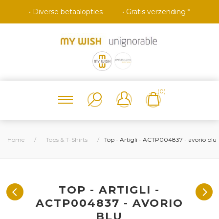
• Diverse betaalopties
• Gratis verzending *
(0)
Home
/
Tops & T-Shirts
/
Top - Artigli - ACTP004837 - avorio blu
TOP - ARTIGLI -
ACTP004837 - AVORIO
BLU