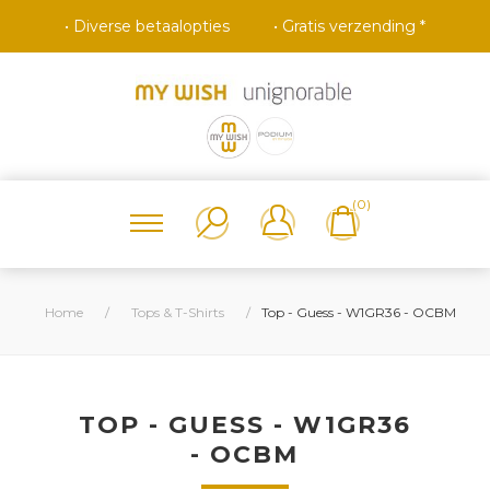
• Diverse betaalopties
• Gratis verzending *
(0)
Home
/
Tops & T-Shirts
/
Top - Guess - W1GR36 - OCBM
TOP - GUESS - W1GR36
- OCBM