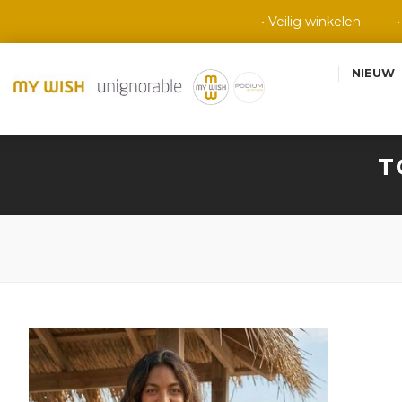
• Veilig winkelen
NIEUW
T