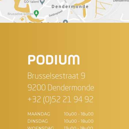
PODIUM
Brusselsestraat 9
9200 Dendermonde
+32 (0)52 21 94 92
MAANDAG
10u00 - 18u00
DINSDAG
10u00 - 18u00
WOENSDAG
13u00 - 18u00