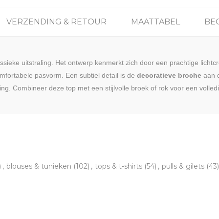
VERZENDING & RETOUR
MAATTABEL
BE
assieke uitstraling. Het ontwerp kenmerkt zich door een prachtige licht
mfortabele pasvorm. Een subtiel detail is de
decoratieve broche
aan d
g. Combineer deze top met een stijlvolle broek of rok voor een volledi
)
,
blouses & tunieken
(102)
,
tops & t-shirts
(54)
,
pulls & gilets
(43)