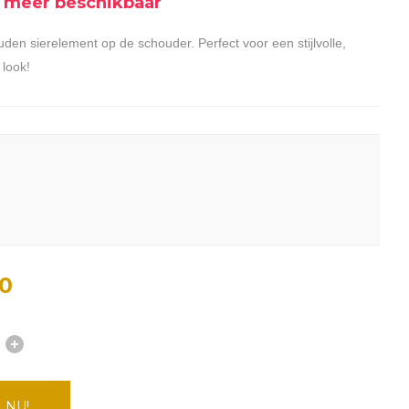
et meer beschikbaar
n sierelement op de schouder. Perfect voor een stijlvolle,
 look!
0
 NU!