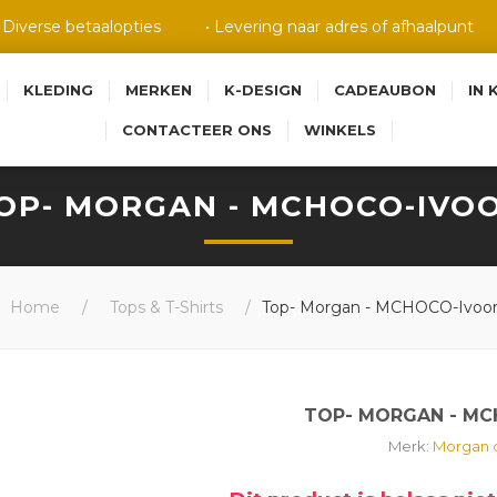
• Diverse betaalopties
• Levering naar adres of afhaalpunt
KLEDING
MERKEN
K-DESIGN
CADEAUBON
IN 
CONTACTEER ONS
WINKELS
OP- MORGAN - MCHOCO-IVO
Home
/
Tops & T-Shirts
/
Top- Morgan - MCHOCO-Ivoo
TOP- MORGAN - M
Merk:
Morgan d