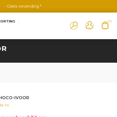
• Gratis verzending *
KORTING
(0)
OR
r
CHOCO-IVOOR
e Toi