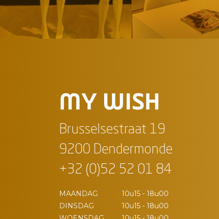
MY WISH
Brusselsestraat 19
9200 Dendermonde
+32 (0)52 52 01 84
MAANDAG
10u15 - 18u00
DINSDAG
10u15 - 18u00
WOENSDAG
10u15 - 18u00