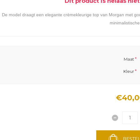
Dit product is helaas ni
De model draagt een elegante crèmekleurige top van Morgan met goude
minimalistische
*
Maat
*
Kleur
€40,0
BESTEL