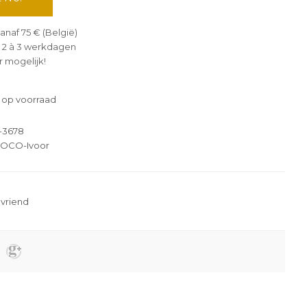
anaf 75 € (België)
 2 à 3 werkdagen
 mogelijk!
 op voorraad
-3678
OCO-Ivoor