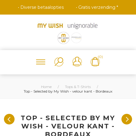
• Diverse betaalopties
• Gratis verzending *
(0)
Home
/
Tops & T-Shirts
/
Top - Selected by My Wish - velour kant - Bordeaux
TOP - SELECTED BY MY
WISH - VELOUR KANT -
BORDEAUX