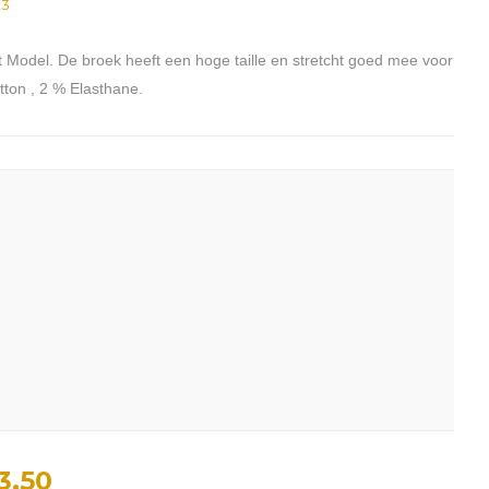
k3
t Model. De broek heeft een hoge taille en stretcht goed mee voor
ton , 2 % Elasthane.
3,50