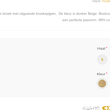
Merk:
Toxi
s broek met uitgaande broekspijpen.. De kleur is donker Beige. Bootcu
een perfecte pasvorm. 98% cot
*
Maat
S
*
Kleur
€1
€45,00