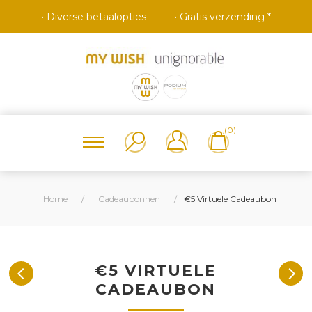
• Diverse betaalopties
• Gratis verzending *
(0)
Home
/
Cadeaubonnen
/
€5 Virtuele Cadeaubon
€5 VIRTUELE
CADEAUBON