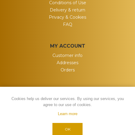
Conditions of Use
Delivery & return
Privacy & Cookies
FAQ
MY ACCOUNT
Customer info
Addresses
Orders
Cookies help us deliver our services. By using our services, you
agree to our use of cookies.
Learn more
Powered by
nopCommerce
Copyright © 2026 My Wish. All rights
OK
reserved.