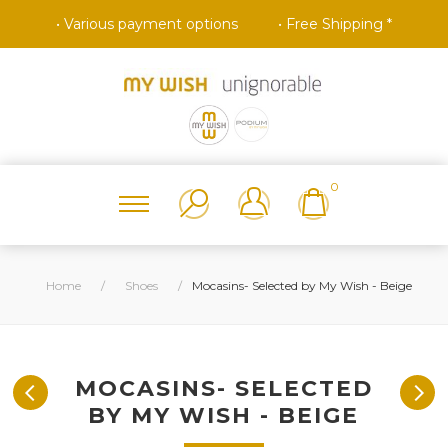
• Various payment options
• Free Shipping *
0
Home
/
Shoes
/
Mocasins- Selected by My Wish - Beige
MOCASINS- SELECTED
BY MY WISH - BEIGE