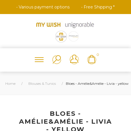
• Various payment options
• Free Shipping *
0
Home
/
Blouses & Tunics
/
Bloes - Amélie&Amélie - Livia - yellow
BLOES -
AMÉLIE&AMÉLIE - LIVIA
- YELLOW