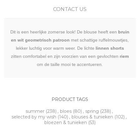
CONTACT US
Dit is een heerlijke zomerse look! De blouse heeft een
bruin
en wit geometrisch patroon
met schattige ruffelmouwtjes,
lekker luchtig voor warm weer. De lichte
linnen shorts
zitten comfortabel en zijn voorzien van een gevlochten
riem
om de taille mooi te accentueren.
PRODUCT TAGS
summer
(238)
,
bloes
(80)
,
spring
(238)
,
selected by my wish
(140)
,
blouses & tunieken
(102)
,
bloezen & tunieken
(53)