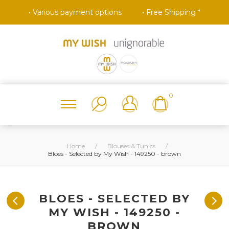
• Various payment options
• Free Shipping *
0
Home
/
Blouses & Tunics
/
Bloes - Selected by My Wish - 149250 - brown
BLOES - SELECTED BY
MY WISH - 149250 -
BROWN