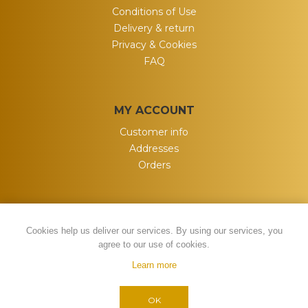
Conditions of Use
Delivery & return
Privacy & Cookies
FAQ
MY ACCOUNT
Customer info
Addresses
Orders
Cookies help us deliver our services. By using our services, you
agree to our use of cookies.
Learn more
Powered by
nopCommerce
Copyright © 2026 My Wish. All rights
OK