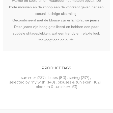
warme en koele tinten, waardoor het meteen opvalt. De
korte mouwen en de knoop aan de voorkant geven het een
casual, luchtige uitstraling.
Gecombineerd met de blouse zijn er lichtblauwe
jeans
.
Deze jeans zijn hoog getailleerd en hebben een paar
subtiele slijtageplekken, wat een trendy en relaxte look
toevoegt aan de outfit.
PRODUCT TAGS
summer
(237)
,
bloes
(80)
,
spring
(237)
,
selected by my wish
(140)
,
blouses & tunieken
(102)
,
bloezen & tunieken
(53)