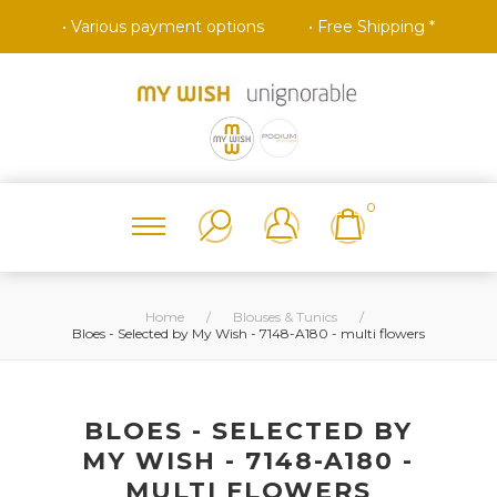
• Various payment options
• Free Shipping *
0
Home
/
Blouses & Tunics
/
Bloes - Selected by My Wish - 7148-A180 - multi flowers
BLOES - SELECTED BY
MY WISH - 7148-A180 -
MULTI FLOWERS