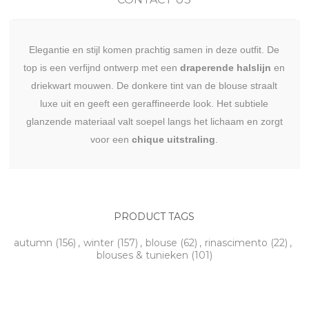
Elegantie en stijl komen prachtig samen in deze outfit. De
top is een verfijnd ontwerp met een
draperende halslijn
en
driekwart mouwen. De donkere tint van de blouse straalt
luxe uit en geeft een geraffineerde look. Het subtiele
glanzende materiaal valt soepel langs het lichaam en zorgt
voor een
chique uitstraling
.
PRODUCT TAGS
autumn
(156)
,
winter
(157)
,
blouse
(62)
,
rinascimento
(22)
,
blouses & tunieken
(101)