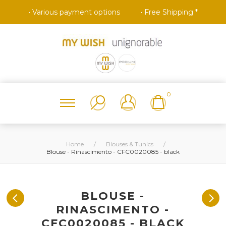
• Various payment options
• Free Shipping *
0
Home
/
Blouses & Tunics
/
Blouse - Rinascimento - CFC0020085 - black
BLOUSE -
RINASCIMENTO -
CFC0020085 - BLACK