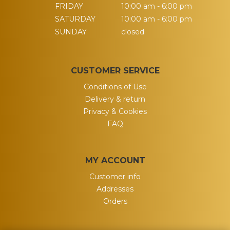
FRIDAY
10:00 am - 6:00 pm
SATURDAY
10:00 am - 6:00 pm
SUNDAY
closed
CUSTOMER SERVICE
Conditions of Use
Delivery & return
Privacy & Cookies
FAQ
MY ACCOUNT
Customer info
Addresses
Orders