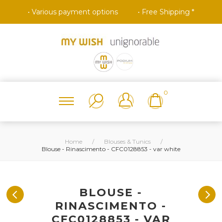
• Various payment options
• Free Shipping *
0
Home
/
Blouses & Tunics
/
Blouse - Rinascimento - CFC0128853 - var white
BLOUSE -
RINASCIMENTO -
CFC0128853 - VAR