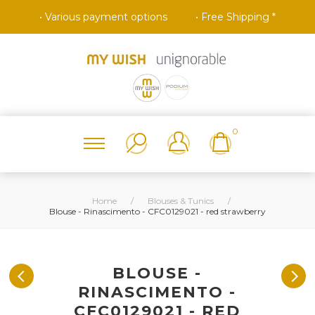
• Various payment options
• Free Shipping *
0
Home
/
Blouses & Tunics
/
Blouse - Rinascimento - CFC0129021 - red strawberry
BLOUSE -
RINASCIMENTO -
CFC0129021 - RED