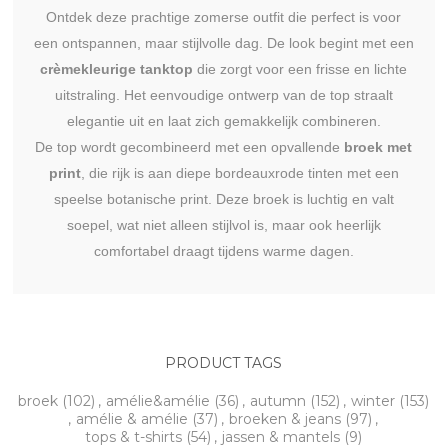
Ontdek deze prachtige zomerse outfit die perfect is voor
een ontspannen, maar stijlvolle dag. De look begint met een
crèmekleurige tanktop
die zorgt voor een frisse en lichte
uitstraling. Het eenvoudige ontwerp van de top straalt
elegantie uit en laat zich gemakkelijk combineren.
De top wordt gecombineerd met een opvallende
broek met
print
, die rijk is aan diepe bordeauxrode tinten met een
speelse botanische print. Deze broek is luchtig en valt
soepel, wat niet alleen stijlvol is, maar ook heerlijk
comfortabel draagt tijdens warme dagen.
PRODUCT TAGS
broek
(102)
,
amélie&amélie
(36)
,
autumn
(152)
,
winter
(153)
,
amélie & amélie
(37)
,
broeken & jeans
(97)
,
tops & t-shirts
(54)
,
jassen & mantels
(9)