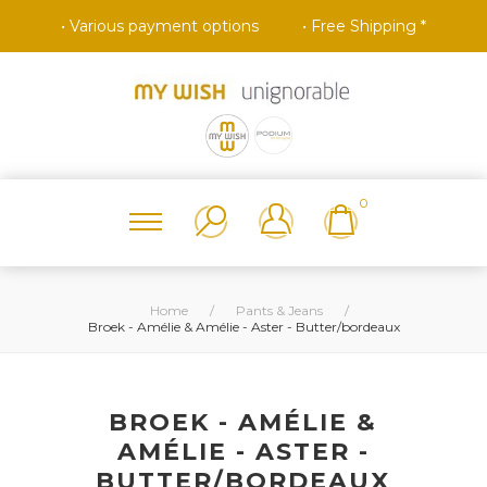
• Various payment options
• Free Shipping *
0
Home
/
Pants & Jeans
/
Broek - Amélie & Amélie - Aster - Butter/bordeaux
BROEK - AMÉLIE &
AMÉLIE - ASTER -
BUTTER/BORDEAUX