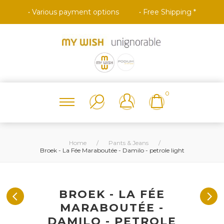
• Various payment options
• Free Shipping *
0
Home
/
Pants & Jeans
/
Broek - La Fée Maraboutée - Damilo - petrole light
BROEK - LA FÉE
MARABOUTÉE -
DAMILO - PETROLE