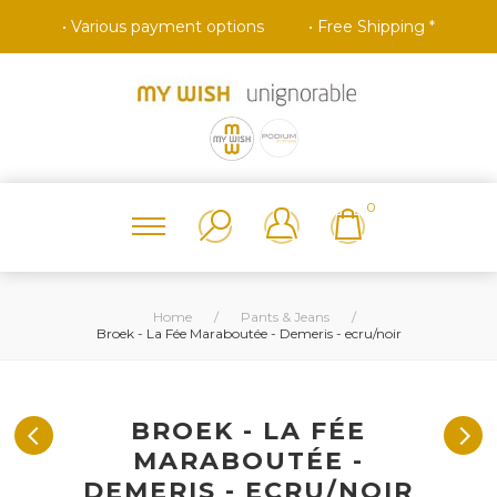
• Various payment options
• Free Shipping *
0
Home
/
Pants & Jeans
/
Broek - La Fée Maraboutée - Demeris - ecru/noir
BROEK - LA FÉE
MARABOUTÉE -
DEMERIS - ECRU/NOIR