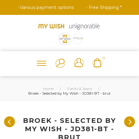
• Various payment options
• Free Shipping *
0
Home
/
Pants & Jeans
/
Broek - Selected by My Wish - JD381-BT - brut
BROEK - SELECTED BY
MY WISH - JD381-BT -
BRUT