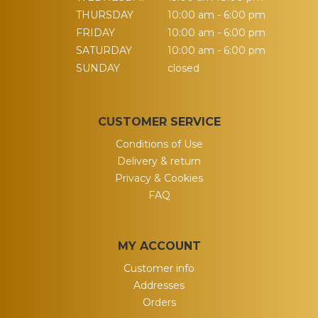
THURSDAY
10:00 am - 6:00 pm
FRIDAY
10:00 am - 6:00 pm
SATURDAY
10:00 am - 6:00 pm
SUNDAY
closed
CUSTOMER SERVICE
Conditions of Use
Delivery & return
Privacy & Cookies
FAQ
MY ACCOUNT
Customer info
Addresses
Orders