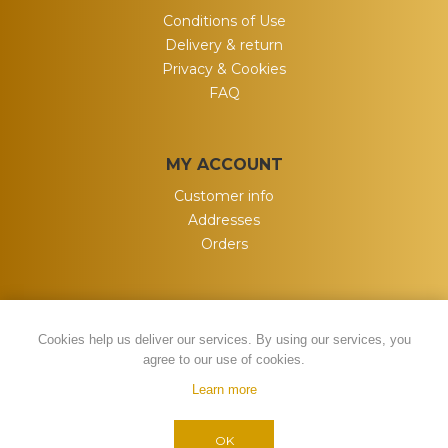
Conditions of Use
Delivery & return
Privacy & Cookies
FAQ
MY ACCOUNT
Customer info
Addresses
Orders
Cookies help us deliver our services. By using our services, you
agree to our use of cookies.
Learn more
Powered by
nopCommerce
Copyright © 2026 My Wish. All rights
OK