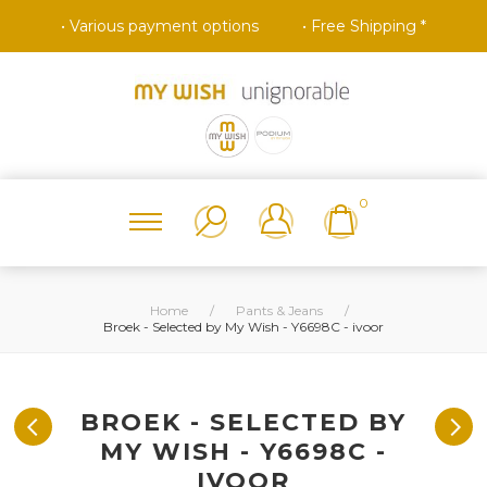
• Various payment options
• Free Shipping *
0
Home
/
Pants & Jeans
/
Broek - Selected by My Wish - Y6698C - ivoor
BROEK - SELECTED BY
MY WISH - Y6698C -
IVOOR