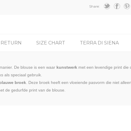
Share:
& RETURN
SIZE CHART
TERRA DI SIENA
e manier. De blouse is een waar
kunstwerk
met een levendige print die
ks als speciaal gebruik.
 blauwe broek
. Deze broek heeft een vloeiende pasvorm die niet allee
et de gedurfde print van de blouse.