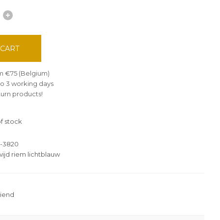
 CART
om €75 (Belgium)
 to 3 working days
turn products!
f stock
-3820
ijd riem lichtblauw