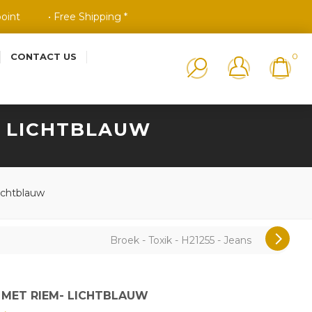
point
• Free Shipping *
CONTACT US
0
M- LICHTBLAUW
Lichtblauw
Broek - Toxik - H21255 - Jeans
D MET RIEM- LICHTBLAUW