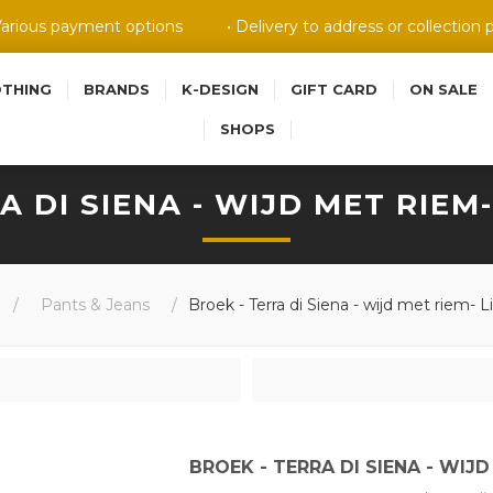
Various payment options
• Delivery to address or collection 
OTHING
BRANDS
K-DESIGN
GIFT CARD
ON SALE
SHOPS
A DI SIENA - WIJD MET RIE
/
Pants & Jeans
/
Broek - Terra di Siena - wijd met riem- 
BROEK - TERRA DI SIENA - WIJ