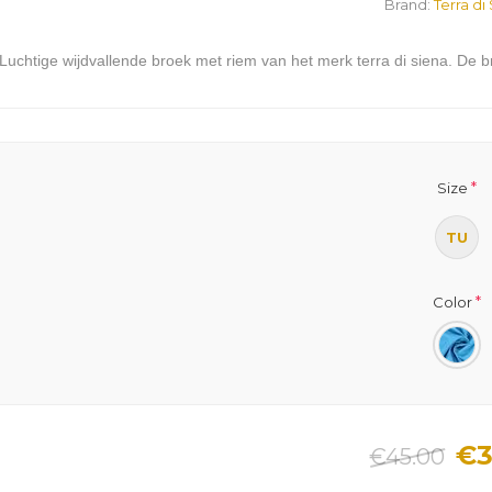
Brand:
Terra di
Luchtige wijdvallende broek met riem van het merk terra di siena. De
*
Size
TU
*
Color
€3
€45.00