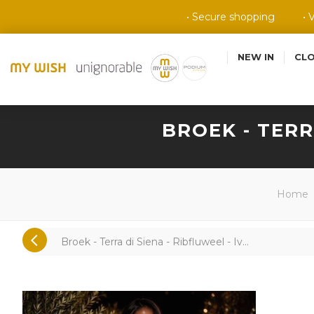
• Secure shopping
• 
NEW IN
CL
BROEK - TERR
Home
Broek - Terra di Siena - Ribfluweel - Iv...