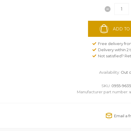
ADD TO
Free delivery fr
Delivery within 2
Not satisfied? Re
Availability:
Out o
SKU:
0955-9635
Manufacturer part number:
w