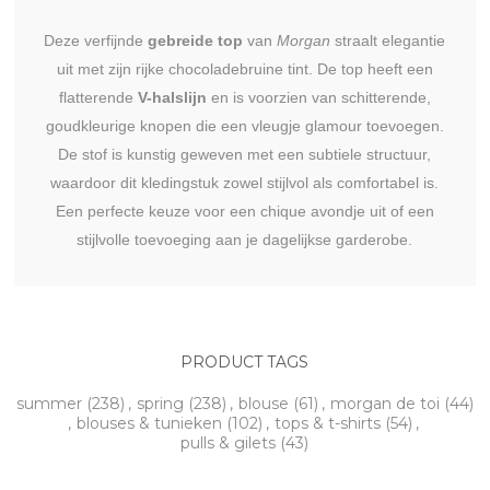
Deze verfijnde
gebreide top
van
Morgan
straalt elegantie
uit met zijn rijke chocoladebruine tint. De top heeft een
flatterende
V-halslijn
en is voorzien van schitterende,
goudkleurige knopen die een vleugje glamour toevoegen.
De stof is kunstig geweven met een subtiele structuur,
waardoor dit kledingstuk zowel stijlvol als comfortabel is.
Een perfecte keuze voor een chique avondje uit of een
stijlvolle toevoeging aan je dagelijkse garderobe.
PRODUCT TAGS
summer
(238)
,
spring
(238)
,
blouse
(61)
,
morgan de toi
(44)
,
blouses & tunieken
(102)
,
tops & t-shirts
(54)
,
pulls & gilets
(43)