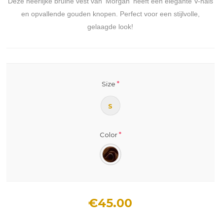
Deze heerlijke bruine vest van 'Morgan' heeft een elegante V-hals
en opvallende gouden knopen. Perfect voor een stijlvolle,
gelaagde look!
*
Size
S
*
Color
€45.00