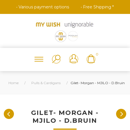
• Various payment options
• Free Shipping *
0
Home
/
Pulls & Cardigans
/
Gilet- Morgan - MJILO - D.Bruin
GILET- MORGAN -
MJILO - D.BRUIN