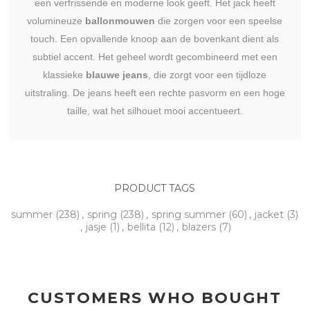
een verfrissende en moderne look geeft. Het jack heeft
volumineuze
ballonmouwen
die zorgen voor een speelse
touch. Een opvallende knoop aan de bovenkant dient als
subtiel accent. Het geheel wordt gecombineerd met een
klassieke
blauwe jeans
, die zorgt voor een tijdloze
uitstraling. De jeans heeft een rechte pasvorm en een hoge
taille, wat het silhouet mooi accentueert.
PRODUCT TAGS
summer
(238)
,
spring
(238)
,
spring summer
(60)
,
jacket
(3)
,
jasje
(1)
,
bellita
(12)
,
blazers
(7)
CUSTOMERS WHO BOUGHT