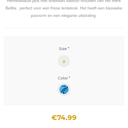
Hemelsblauw jack met driekwart balloon mouwen van het merk
Bellita , perfect voor een frisse lentelook. Het heeft een klassieke
pasvorm en een elegante uitstraling.
*
Size
2
*
Color
€74.99