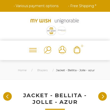
• Various payment options
• Free Shipping *
0
Home
/
Blazers
/
Jacket - Bellita - Jolle - azur
JACKET - BELLITA -
JOLLE - AZUR