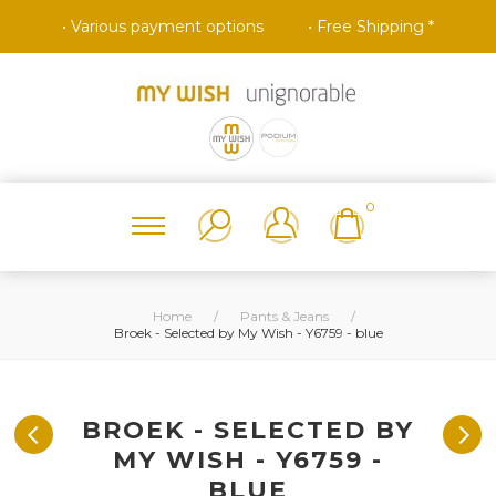
• Various payment options
• Free Shipping *
0
Home
/
Pants & Jeans
/
Broek - Selected by My Wish - Y6759 - blue
BROEK - SELECTED BY
MY WISH - Y6759 -
BLUE