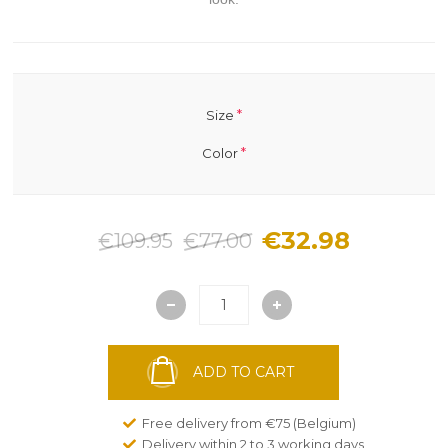
*
Size
*
Color
€32.98
€109.95
€77.00
ADD TO CART
Free delivery from €75 (Belgium)
Delivery within 2 to 3 working days