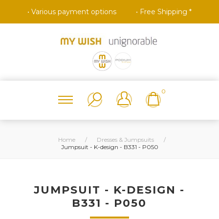
• Various payment options
• Free Shipping *
0
Home
/
Dresses & Jumpsuits
/
Jumpsuit - K-design - B331 - P050
JUMPSUIT - K-DESIGN -
B331 - P050