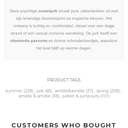
Deze prachtige
zomerjurk
straalt pure vakantiesfeer uit met
zijn levendige bloemenprint en tropische kleuren. Het
ontwerp is luchtig en comfortabel, ideaal voor een dagje
strand of een casual zomerse wandeling. De jurk heeft een
vloeiende pasvorm
en dunne schouderbandjes, waardoor
het koel blijft op warme dagen.
PRODUCT TAGS
summer
(238)
,
jurk
(65)
,
amélie&amélie
(37)
,
spring
(238)
,
amélie & amélie
(38)
,
jurken & jumpsuits
(101)
CUSTOMERS WHO BOUGHT