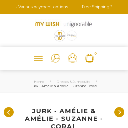
• Various payment options
• Free Shipping *
0
Home
/
Dresses & Jumpsuits
/
Jurk - Amélie & Amélie - Suzanne - coral
JURK - AMÉLIE &
AMÉLIE - SUZANNE -
CORAL