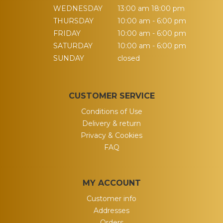
WEDNESDAY
13:00 am 18:00 pm
THURSDAY
10:00 am - 6:00 pm
FRIDAY
10:00 am - 6:00 pm
SATURDAY
10:00 am - 6:00 pm
SUNDAY
closed
CUSTOMER SERVICE
Conditions of Use
Delivery & return
Privacy & Cookies
FAQ
MY ACCOUNT
Customer info
Addresses
Orders