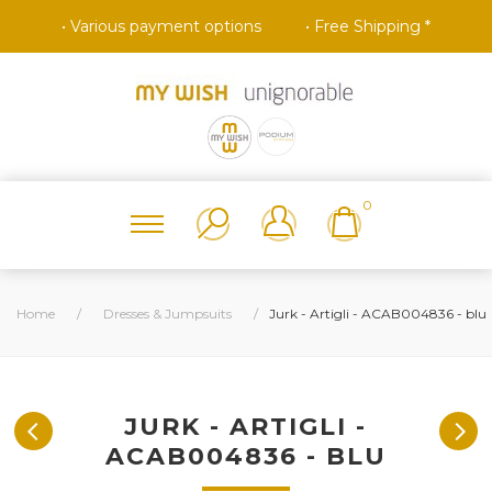
• Various payment options
• Free Shipping *
0
Home
/
Dresses & Jumpsuits
/
Jurk - Artigli - ACAB004836 - blu
JURK - ARTIGLI -
ACAB004836 - BLU