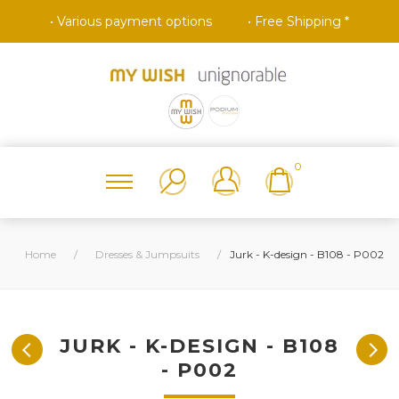
• Various payment options
• Free Shipping *
0
Home
/
Dresses & Jumpsuits
/
Jurk - K-design - B108 - P002
JURK - K-DESIGN - B108
- P002