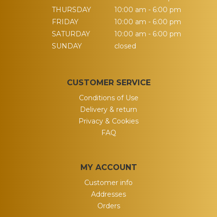
THURSDAY
10:00 am - 6:00 pm
FRIDAY
10:00 am - 6:00 pm
SATURDAY
10:00 am - 6:00 pm
SUNDAY
closed
CUSTOMER SERVICE
Conditions of Use
Delivery & return
Privacy & Cookies
FAQ
MY ACCOUNT
Customer info
Addresses
Orders