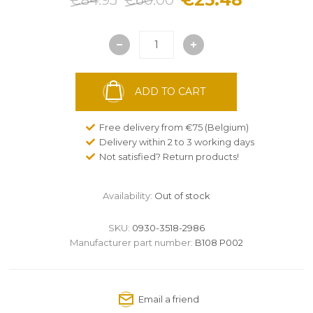
€84.95
€60.00
ADD TO CART
Free delivery from €75 (Belgium)
Delivery within 2 to 3 working days
Not satisfied? Return products!
Availability:
Out of stock
SKU:
0930-3518-2986
Manufacturer part number:
B108 P002