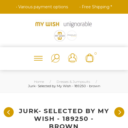
• Various payment options
• Free Shipping *
0
Home
/
Dresses & Jumpsuits
/
Jurk- Selected by My Wish - 189250 - brown
JURK- SELECTED BY MY
WISH - 189250 -
BROWN