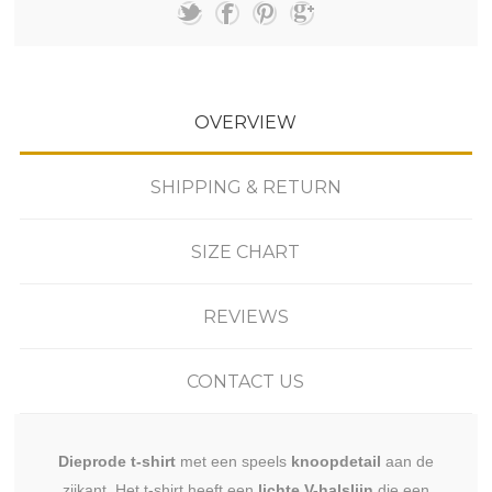
OVERVIEW
SHIPPING & RETURN
SIZE CHART
REVIEWS
CONTACT US
Dieprode t-shirt
met een speels
knoopdetail
aan de
zijkant. Het t-shirt heeft een
lichte V-halslijn
die een