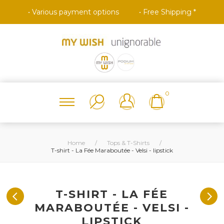
• Various payment options
• Free Shipping *
0
Home
/
Tops & T-Shirts
/
T-shirt - La Fée Maraboutée - Velsi - lipstick
T-SHIRT - LA FÉE
MARABOUTÉE - VELSI -
LIPSTICK