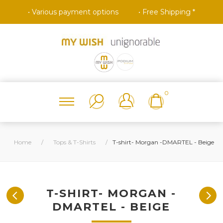
• Various payment options
• Free Shipping *
0
Home
/
Tops & T-Shirts
/
T-shirt- Morgan -DMARTEL - Beige
T-SHIRT- MORGAN -
DMARTEL - BEIGE