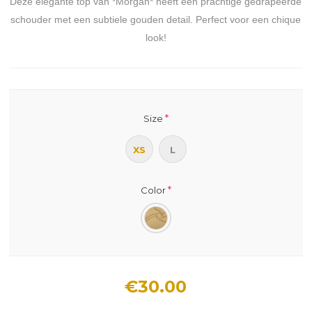
Deze elegante top van *Morgan* heeft een prachtige gedrapeerde
schouder met een subtiele gouden detail. Perfect voor een chique
look!
*
Size
XS
L
*
Color
€30.00