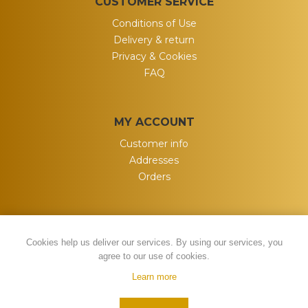
CUSTOMER SERVICE
Conditions of Use
Delivery & return
Privacy & Cookies
FAQ
MY ACCOUNT
Customer info
Addresses
Orders
Cookies help us deliver our services. By using our services, you
agree to our use of cookies.
Learn more
Powered by
nopCommerce
Copyright © 2026 My Wish. All rights